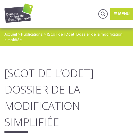
MENU
Accueil
>
Publications
>
[SCoT de l’Odet] Dossier de la modification
simplifiée
[SCOT DE L’ODET]
DOSSIER DE LA
MODIFICATION
SIMPLIFIÉE