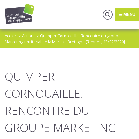
MENU
Accueil
>
Actions
>
Quimper Cornouaille: Rencontre du groupe
Marketing territorial de la Marque Bretagne [Rennes, 13/02/2020]
QUIMPER
CORNOUAILLE:
RENCONTRE DU
GROUPE MARKETING