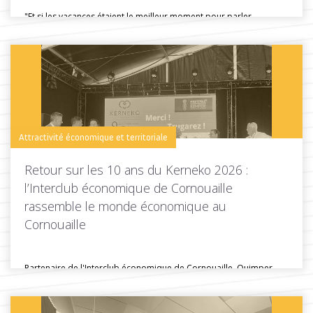
"Et si les vacances étaient le meilleur moment pour parler
d'installation ?"...
Toutes les actus de cette rubrique
LIRE LA SUITE
Attractivité économique et territoriale
Retour sur les 10 ans du Kerneko 2026 :
l’Interclub économique de Cornouaille
rassemble le monde économique au
Cornouaille
Partenaire de l'Interclub économique de Cornouaille, Quimper
Cornouaille Développement était présente lors...