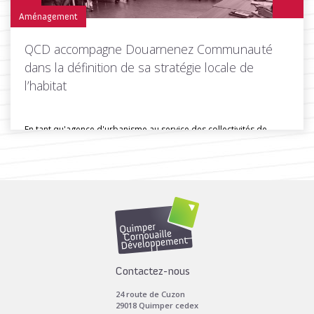
Aménagement
QCD accompagne Douarnenez Communauté
dans la définition de sa stratégie locale de
l’habitat
En tant qu'agence d'urbanisme au service des collectivités de
Cornouaille, Quimper Cornouaille...
Toutes les actus de cette rubrique
LIRE LA SUITE
Contactez-nous
24 route de Cuzon
29018 Quimper cedex