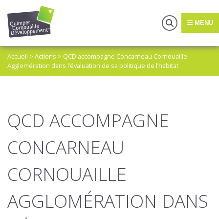
MENU
Accueil
>
Actions
>
QCD accompagne Concarneau Cornouaille
Agglomération dans l’évaluation de sa politique de l’habitat
QCD ACCOMPAGNE
CONCARNEAU
CORNOUAILLE
AGGLOMÉRATION DANS