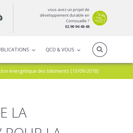
vous avez un projet de
développement durable en
Cornouaille ?
02 90 94 48 48
UBLICATIONS
QCD & VOUS
RAPPORTS D’ACTIVITÉS & PROGRAMMES PARTENARIAUX
tion énergétique des bâtiments [10/09/2018]
E LA
” POUR LA