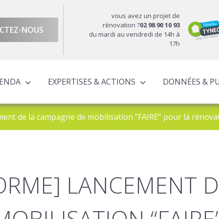
vous avez un projet de
rénovation ?
02 98 90 10 93
CTEZ-NOUS
du mardi au vendredi de 14h à
17h
GENDA
EXPERTISES & ACTIONS
DONNÉES & P
DU TERRITOIRE
ÉCONOMIQUE ET TERRITORIALE
UROPÉENS TERRITORIALISÉS
ACTIONS À L’ÉCHELLE CORNOUAILLAISE
ACTIONS POUR LE COMPTE DES PARTENAIRES
ent de la campagne de mobilisation “FAIRE” pour la rénova
ORME] LANCEMENT D
OBILISATION “FAIRE