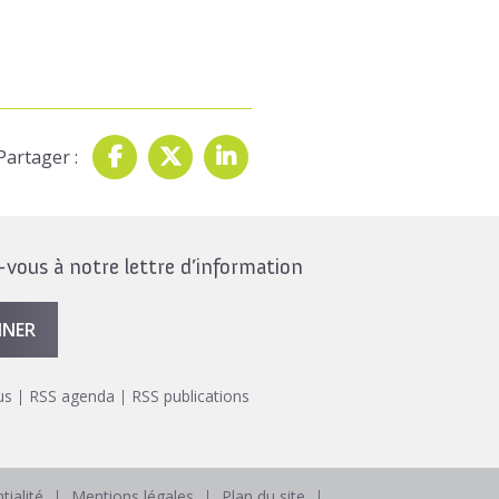
Partager :
ous à notre lettre d’information
NNER
us
RSS agenda
RSS publications
tialité
Mentions légales
Plan du site