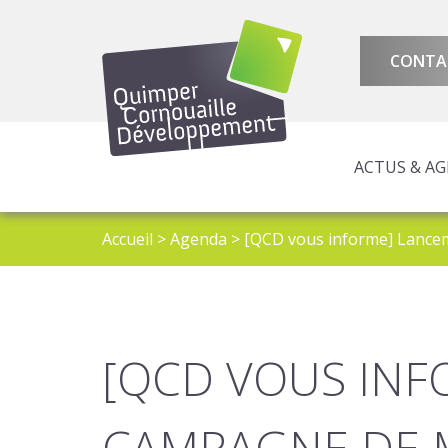
CONTA
ACTUS & A
AMÉNAGEMENT 
ATTRACTIVITÉ 
PROGRAMMES E
Accueil
>
Agenda
>
[QCD vous informe] Lancem
[QCD VOUS INF
CAMPAGNE DE M