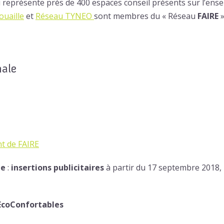
 représente près de 400 espaces conseil présents sur l’ensem
ouaille
et
Réseau TYNEO
sont membres du « Réseau
FAIRE
»
ale
t de FAIRE
le
:
insertions publicitaires
à partir du 17 septembre 2018, 
coConfortables