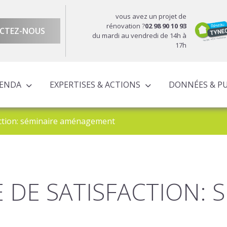
vous avez un projet de
rénovation ?
02 98 90 10 93
CTEZ-NOUS
du mardi au vendredi de 14h à
17h
GENDA
EXPERTISES & ACTIONS
DONNÉES & P
DU TERRITOIRE
ÉCONOMIQUE ET TERRITORIALE
UROPÉENS TERRITORIALISÉS
ACTIONS À L’ÉCHELLE CORNOUAILLAISE
ACTIONS POUR LE COMPTE DES PARTENAIRES
action: séminaire aménagement
 DE SATISFACTION: 