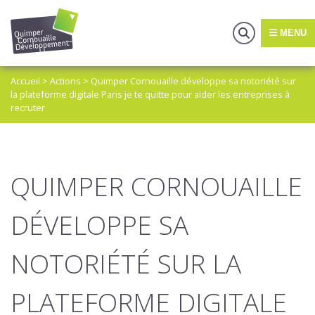
MENU
Accueil
>
Actions
>
Quimper Cornouaille développe sa notoriété sur
la plateforme digitale Paris je te quitte pour aider les entreprises à
recruter
QUIMPER CORNOUAILLE
DÉVELOPPE SA
NOTORIÉTÉ SUR LA
PLATEFORME DIGITALE