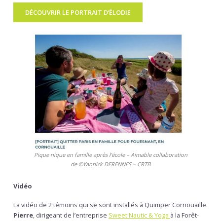
DÉCOUVRIR LE PORTRAIT D’ÉLODIE
Pique nique en famille après l’école – Aimable collaboration
de ©Yannick DERENNES – CRTB
Vidéo
La vidéo de 2 témoins qui se sont installés à Quimper Cornouaille.
Pierre
, dirigeant de l’entreprise
Sweet Nautic & Yoga
à la Forêt-