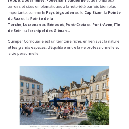
l’Abbé
,
Douarnenez
,
Fouesnant
,
Audierne
et de nombreux
terroirs et sites emblématiques à la notoriété parfois bien plus
importante, comme le
Pays bigouden
ou le
Cap Sizun
, la
Pointe
du Raz
ou la
Pointe de la
Torche
,
Locronan
ou
Bénodet
,
Pont-Croix
ou
Pont-Aven
, l’
île
de Sein
ou l’
archipel des Glénan
…
Quimper Cornouaille est un territoire riche, en lien avec la nature
et les grands espaces, d’équilibre entre la vie professionnelle et
la vie personnelle.