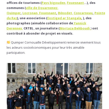
offices de tourismes (
Pays bigouden,
Fouesnant
…), des
communes (
ville de Douarnenez,
Quimper
,
Locronan,
Fouesnant
,
Bénodet,
Concarneau
,
Pointe
du Raz
), une association (
Eostiged ar Stangala
,
), des
photographes (aimable collaboration de
Yannick
Derennes,
CRTB) , un journaliste (
Mortaza Behboudi,
)
ont
contribué à abonder de projet en visuels.
Quimper Cornouaille Développement remercie vivement tous
les acteurs socioéconomiques pour leur très aimable
participation.