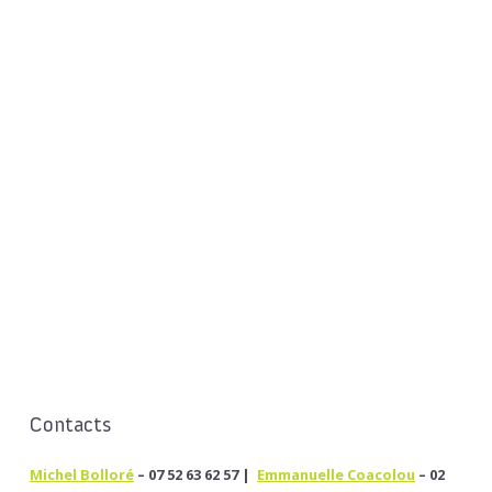
Contacts
Michel Bolloré
– 07 52 63 62 57 |
Emmanuelle Coacolou
– 02