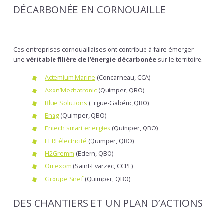
DÉCARBONÉE EN CORNOUAILLE
Ces entreprises cornouaillaises ont contribué à faire émerger
une
véritable filière de l’énergie décarbonée
sur le territoire.
Actemium Marine
(Concarneau, CCA)
Axon’Mechatronic
(Quimper, QBO)
Blue Solutions
(Ergue-Gabéric,QBO)
Enag
(Quimper, QBO)
Entech smart energies
(Quimper, QBO)
EERI électricité
(Quimper, QBO)
H2Gremm
(Edern, QBO)
Omexom
(Saint-Evarzec, CCPF)
Groupe Snef
(Quimper, QBO)
DES CHANTIERS ET UN PLAN D’ACTIONS