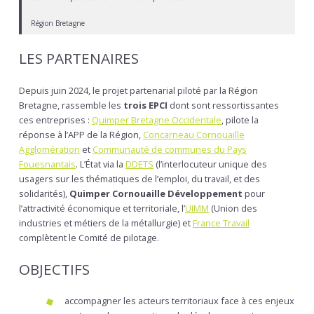
Région Bretagne
LES PARTENAIRES
Depuis juin 2024, le projet partenarial piloté par la Région
Bretagne, rassemble les
trois EPCI
dont sont ressortissantes
ces entreprises :
Quimper Bretagne Occidentale
, pilote la
réponse à l’APP de la Région,
Concarneau Cornouaille
Agglomération
et
Communauté de communes du Pays
Fouesnantais
. L’État via la
DDETS
(l’interlocuteur unique des
usagers sur les thématiques de l’emploi, du travail, et des
solidarités),
Quimper Cornouaille Développement
pour
l’attractivité économique et territoriale, l’
UIMM
(Union des
industries et métiers de la métallurgie) et
France Travail
complètent le Comité de pilotage.
OBJECTIFS
accompagner les acteurs territoriaux face à ces enjeux