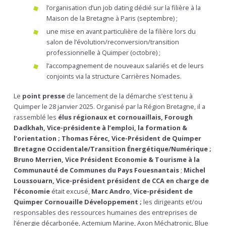
l’organisation d’un job dating dédié sur la filière à la
Maison de la Bretagne à Paris (septembre) ;
une mise en avant particulière de la filière lors du
salon de l’évolution/reconversion/transition
professionnelle à Quimper (octobre) ;
l’accompagnement de nouveaux salariés et de leurs
conjoints via la structure Carrières Nomades.
Le
point presse
de lancement de la démarche s’est tenu à
Quimper le 28 janvier 2025. Organisé par la Région Bretagne, il a
rassemblé les
élus régionaux et cornouaillais, Forough
Dadkhah, Vice-présidente à l’emploi, la formation &
l’orientation ; Thomas Férec, Vice-Président de Quimper
Bretagne Occidentale/Transition Énergétique/Numérique ;
Bruno Merrien, Vice Président Economie & Tourisme à la
Communauté de Communes du Pays Fouesnantais
;
Michel
Loussouarn, Vice-président président de CCA en charge de
l’économie
était excusé,
Marc Andro
,
Vice-président de
Quimper Cornouaille Développement ;
les dirigeants et/ou
responsables des ressources humaines des entreprises de
l’énergie décarbonée, Actemium Marine, Axon Méchatronic, Blue