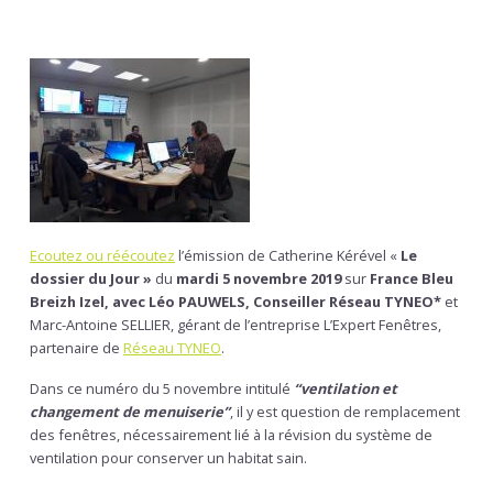
Ecoutez ou réécoutez
l’émission de Catherine Kérével «
Le
dossier du Jour »
du
mardi 5 novembre 2019
sur
France Bleu
Breizh Izel,
avec
Léo PAUWELS
, Conseiller
Réseau TYNEO*
et
Marc-Antoine SELLIER, gérant de l’entreprise L’Expert Fenêtres,
partenaire de
Réseau TYNEO
.
Dans ce numéro du 5 novembre intitulé
“ventilation et
changement de menuiserie”
, il y est question de remplacement
des fenêtres, nécessairement lié à la révision du système de
ventilation pour conserver un habitat sain.