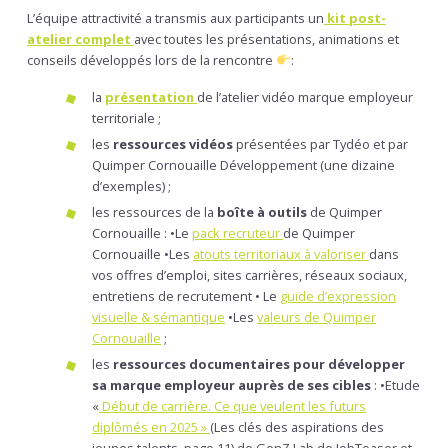
L’équipe attractivité a transmis aux participants un
kit post-
atelier complet
avec toutes les présentations, animations et
conseils développés lors de la rencontre
:
la
présentation
de l’atelier vidéo marque employeur
territoriale ;
les
ressources vidéos
présentées par Tydéo et par
Quimper Cornouaille Développement (une dizaine
d’exemples) ;
les ressources de la
boîte à outils
de Quimper
Cornouaille : •Le
pack recruteur
de Quimper
Cornouaille •Les
atouts territoriaux à valoriser
dans
vos offres d’emploi, sites carrières, réseaux sociaux,
entretiens de recrutement • Le
guide d’expression
visuelle & sémantique
•Les
valeurs de Quimper
Cornouaille
;
les
ressources documentaires pour développer
sa marque employeur auprès de ses cibles
: •Etude
«
Début de carrière. Ce que veulent les futurs
diplômés en 2025 »
(Les clés des aspirations des
jeunes talents, page 11) de GenZ Lab de JobTeaser et