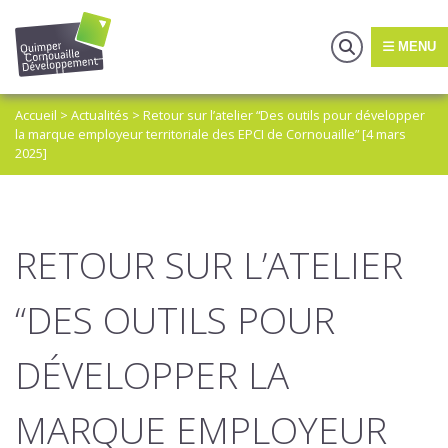
MENU
Accueil
>
Actualités
>
Retour sur l’atelier “Des outils pour développer
la marque employeur territoriale des EPCI de Cornouaille” [4 mars
2025]
RETOUR SUR L’ATELIER
“DES OUTILS POUR
DÉVELOPPER LA
MARQUE EMPLOYEUR