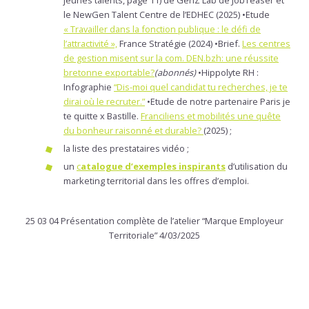
le NewGen Talent Centre de l’EDHEC (2025) •Etude
« Travailler dans la fonction publique : le défi de
l’attractivité »,
France Stratégie (2024) •Brief.
Les centres
de gestion misent sur la com. DEN.bzh: une réussite
bretonne exportable?
(abonnés)
•Hippolyte RH :
Infographie
“Dis-moi quel candidat tu recherches, je te
dirai où le recruter.”
•Etude de notre partenaire Paris je
te quitte x Bastille.
Franciliens et mobilités une quête
du bonheur raisonné et durable?
(2025) ;
la liste des prestataires vidéo ;
un
c
atalogue d’exemples inspirants
d’utilisation du
marketing territorial dans les offres d’emploi.
25 03 04 Présentation complète de l’atelier “Marque Employeur
Territoriale” 4/03/2025