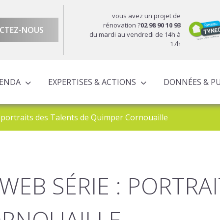
vous avez un projet de
rénovation ?
02 98 90 10 93
CTEZ-NOUS
du mardi au vendredi de 14h à
17h
GENDA
EXPERTISES & ACTIONS
DONNÉES & P
DU TERRITOIRE
ÉCONOMIQUE ET TERRITORIALE
UROPÉENS TERRITORIALISÉS
ACTIONS À L’ÉCHELLE CORNOUAILLAISE
ACTIONS POUR LE COMPTE DES PARTENAIRES
: portraits des Talents de Quimper Cornouaille
 WEB SÉRIE : PORTRA
ORNOUAILLE