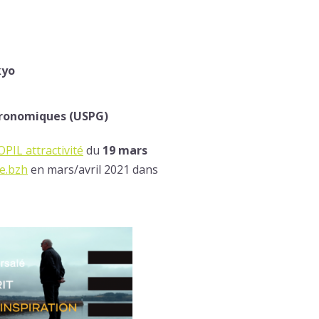
kyo
stronomiques (USPG)
OPIL attractivité
du
19 mars
e.bzh
en mars/avril 2021 dans