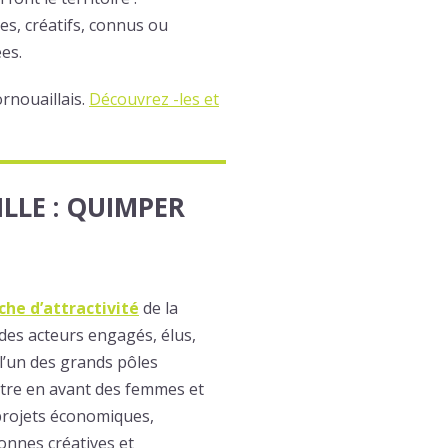
es, créatifs, connus ou
es.
ornouaillais.
Découvrez -les et
LLE : QUIMPER
he d’attractivité
de la
es acteurs engagés, élus,
l’un des grands pôles
ttre en avant des femmes et
 projets économiques,
sonnes créatives et