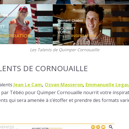
Les Talents de Quimper Cornouaille
TALENTS DE CORNOUAILLE
talents
Jean Le Cam
,
Ozvan Masseron
,
Emmanuelle Legau
s par Tébéo pour Quimper Cornouaille nourrit votre inspiratio
lents qui sera amenée à s’étoffer et prendre des formats vari