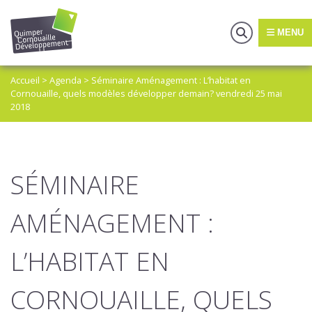
MENU
Accueil
>
Agenda
>
Séminaire Aménagement : L’habitat en
Cornouaille, quels modèles développer demain? vendredi 25 mai
2018
SÉMINAIRE
AMÉNAGEMENT :
L’HABITAT EN
CORNOUAILLE, QUELS