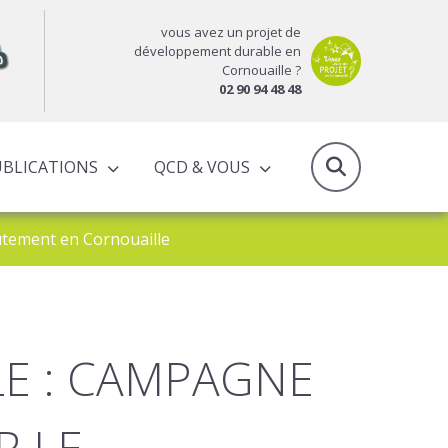
vous avez un projet de
développement durable en
Cornouaille ?
02 90 94 48 48
UBLICATIONS
QCD & VOUS
RAPPORTS D’ACTIVITÉS & PROGRAMMES PARTENARIAUX
rutement en Cornouaille
LE : CAMPAGNE
R LE