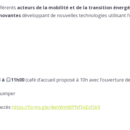
fférents
acteurs de la mobilité et de la transition énerg
nnovantes
développant de nouvelles technologies utilisant l’él
3 à
11h00
(café d’accueil proposé à 10h avec l’ouverture d
Quimper
’accès
https://forms.gle/4wnWmMPNfVxEsf5k9