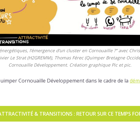
énergétiques, l’émergence d’un cluster en Cornouaille ?” avec Chri
livier Le Strat (H2GREMM), Thomas Férec (Quimper Bretagne Occide
Cornouaille Développement. Création graphique Pic et pic.
uimper Cornouaille Développement dans le cadre de la
déma
ATTRACTIVITÉ & TRANSITIONS : RETOUR SUR CE TEMPS FO