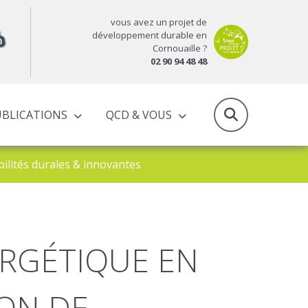
vous avez un projet de
développement durable en
Cornouaille ?
02 90 94 48 48
UBLICATIONS
QCD & VOUS
RAPPORTS D’ACTIVITÉS & PROGRAMMES PARTENARIAUX
ilités durales & innovantes
ERGÉTIQUE EN
LON DE