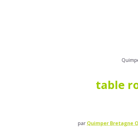
Quimpe
table r
par
Quimper Bretagne O