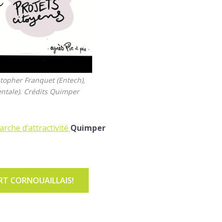
stopher Franquet (Entech),
ntale). Crédits Quimper
rche d’attractivité
Quimper
RT CORNOUAILLAIS!