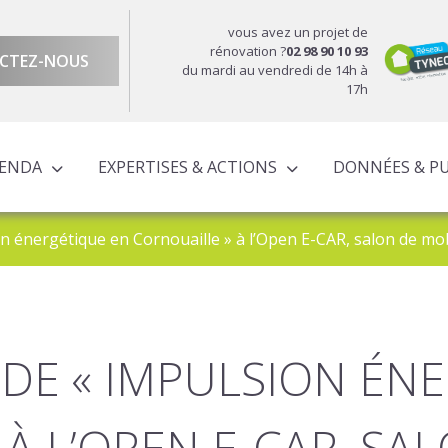
vous avez un projet de
rénovation ?
02 98 90 10 93
CTEZ-NOUS
du mardi au vendredi de 14h à
17h
GENDA
EXPERTISES & ACTIONS
DONNÉES & P
DU TERRITOIRE
ÉCONOMIQUE ET TERRITORIALE
UROPÉENS TERRITORIALISÉS
ACTIONS À L’ÉCHELLE CORNOUAILLAISE
ACTIONS POUR LE COMPTE DES PARTENAIRES
n énergétique en Cornouaille » à l’Open E-CAR, salon de mob
DE « IMPULSION ÉN
À L’OPEN E-CAR, SA