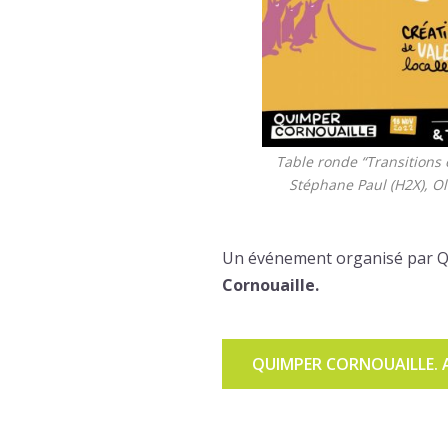
Table ronde “Transitions 
Stéphane Paul (H2X), O
Un événement organisé par Q
Cornouaille.
QUIMPER CORNOUAILLE. 