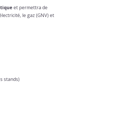
étique
et permettra de
ectricité, le gaz (GNV) et
es stands)