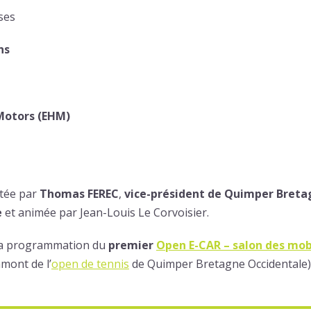
ses
ns
Motors (EHM)
ntée par
Thomas FEREC
,
vice-président de Quimper Breta
e
et animée par Jean-Louis Le Corvoisier.
 la programmation du
premier
Open E-CAR
– salon des mob
mont de l’
open de tennis
de Quimper Bretagne Occidentale