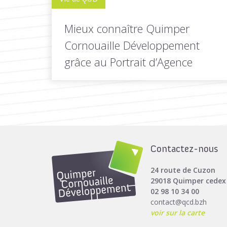
Mieux connaître Quimper
Cornouaille Développement
grâce au Portrait d’Agence
À quoi sert Quimper Cornouaille
Développement ? Quelles sont ses
missions, ses...
Contactez-nous
LIRE LA
Toutes les actus de cette
SUITE
rubrique
24 route de Cuzon
29018 Quimper cedex
02 98 10 34 00
contact@qcd.bzh
voir sur la carte