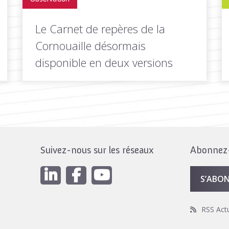
Le Carnet de repères de la
Cornouaille désormais
disponible en deux versions
À l'occasion du renouvellement de sa
gouvernance, Quimper Cornouaille
Développement a conçu...
Suivez-nous sur les réseaux
Abonnez-v
LIRE LA
Toutes les actus de cette
SUITE
rubrique
S’ABO
RSS Act