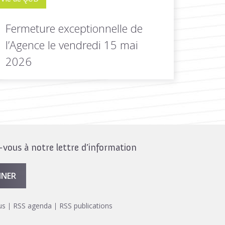
Fermeture exceptionnelle de
l’Agence le vendredi 15 mai
2026
Nous vous informons que l’Agence sera
exceptionnellement fermée ce vendredi 15
mai...
ous à notre lettre d’information
LIRE LA
Toutes les actus de cette
SUITE
rubrique
NNER
us
RSS agenda
RSS publications