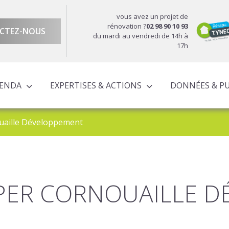
vous avez un projet de
rénovation ?
02 98 90 10 93
CTEZ-NOUS
du mardi au vendredi de 14h à
17h
GENDA
EXPERTISES & ACTIONS
DONNÉES & P
DU TERRITOIRE
ÉCONOMIQUE ET TERRITORIALE
UROPÉENS TERRITORIALISÉS
ACTIONS À L’ÉCHELLE CORNOUAILLAISE
ACTIONS POUR LE COMPTE DES PARTENAIRES
aille Développement
PER CORNOUAILLE 