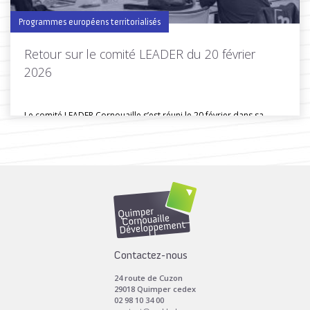
Programmes européens territorialisés
Retour sur le comité LEADER du 20 février
2026
Le comité LEADER Cornouaille s’est réuni le 20 février dans sa
composition...
Toutes les actus de cette rubrique
LIRE LA SUITE
Contactez-nous
24 route de Cuzon
29018 Quimper cedex
02 98 10 34 00