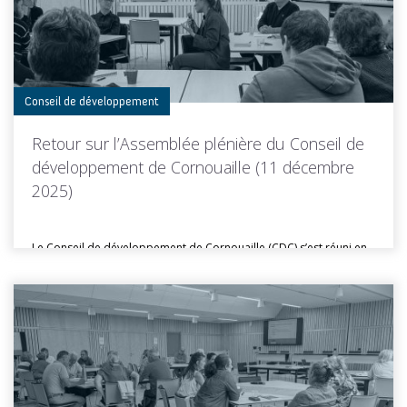
Toutes les actus de cette rubrique
LIRE LA SUITE
Conseil de développement
Retour sur l’Assemblée plénière du Conseil de
développement de Cornouaille (11 décembre
2025)
Le Conseil de développement de Cornouaille (CDC) s’est réuni en
Assemblée plénière...
Toutes les actus de cette rubrique
LIRE LA SUITE