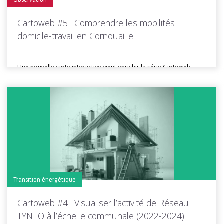
Cartoweb #5 : Comprendre les mobilités
domicile-travail en Cornouaille
Une nouvelle carte interactive vient enrichir la série Cartoweb,
dédiée à la visualisation...
Toutes les actus de cette rubrique
LIRE LA SUITE
Transition énergétique
Cartoweb #4 : Visualiser l’activité de Réseau
TYNEO à l’échelle communale (2022-2024)