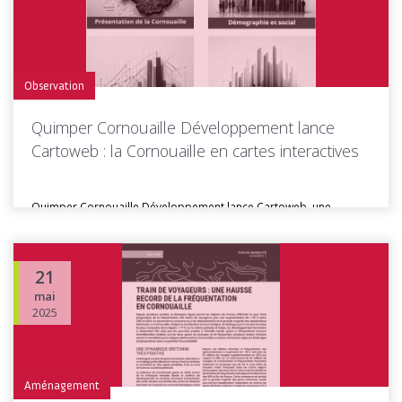
Observation
Quimper Cornouaille Développement lance
Cartoweb : la Cornouaille en cartes interactives
Quimper Cornouaille Développement lance Cartoweb, une
nouvelle rubrique sur son site internet,...
21
mai
Toutes les actus de cette rubrique
LIRE LA SUITE
2025
Aménagement