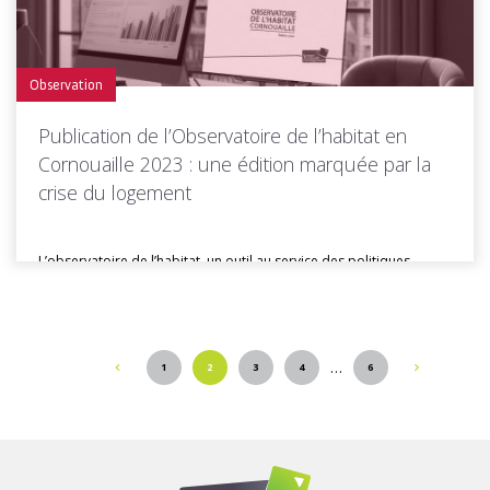
Observation
Publication de l’Observatoire de l’habitat en
Cornouaille 2023 : une édition marquée par la
crise du logement
L’observatoire de l’habitat, un outil au service des politiques
publiques Quimper Cornouaille...
…
1
2
3
4
6
Toutes les actus de cette rubrique
LIRE LA SUITE