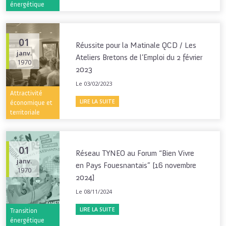
énergétique
01
Réussite pour la Matinale QCD / Les
janv.
Ateliers Bretons de l’Emploi du 2 février
1970
2023
Le 03/02/2023
Attractivité
LIRE LA SUITE
économique et
territoriale
01
Réseau TYNEO au Forum “Bien Vivre
janv.
en Pays Fouesnantais” [16 novembre
1970
2024]
Le 08/11/2024
LIRE LA SUITE
Transition
énergétique