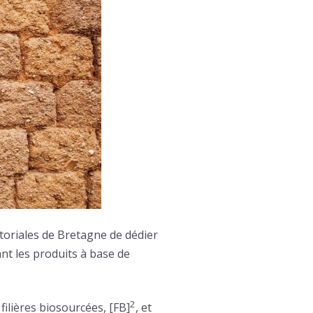
itoriales de Bretagne de dédier
ant les produits à base de
2
ilières biosourcées, [FB]
, et