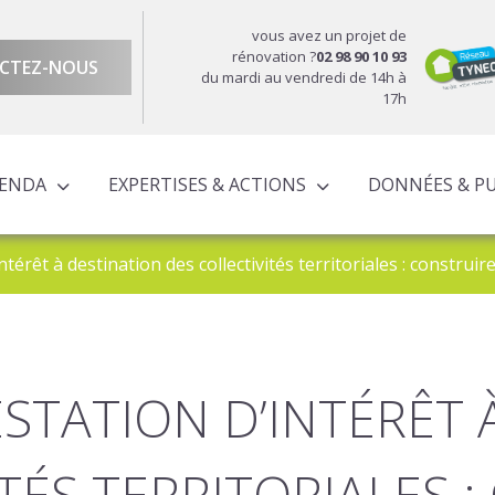
vous avez un projet de
rénovation ?
02 98 90 10 93
CTEZ-NOUS
du mardi au vendredi de 14h à
17h
GENDA
EXPERTISES & ACTIONS
DONNÉES & P
DU TERRITOIRE
ÉCONOMIQUE ET TERRITORIALE
UROPÉENS TERRITORIALISÉS
ACTIONS À L’ÉCHELLE CORNOUAILLAISE
ACTIONS POUR LE COMPTE DES PARTENAIRES
térêt à destination des collectivités territoriales : construi
STATION D’INTÉRÊT 
TÉS TERRITORIALES 