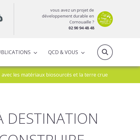
vous avez un projet de
développement durable en
Cornouaille ?
02 90 94 48 48
UBLICATIONS
QCD & VOUS
RAPPORTS D’ACTIVITÉS & PROGRAMMES PARTENARIAUX
re avec les matériaux biosourcés et la terre crue
À DESTINATION
: CONSTRUIRE