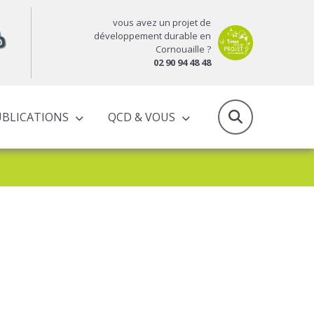
vous avez un projet de
développement durable en
Cornouaille ?
02 90 94 48 48
UBLICATIONS
QCD & VOUS
RAPPORTS D’ACTIVITÉS & PROGRAMMES PARTENARIAUX