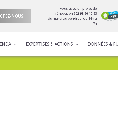
vous avez un projet de
rénovation ?
02 98 90 10 93
CTEZ-NOUS
du mardi au vendredi de 14h à
17h
GENDA
EXPERTISES & ACTIONS
DONNÉES & P
DU TERRITOIRE
ÉCONOMIQUE ET TERRITORIALE
UROPÉENS TERRITORIALISÉS
ACTIONS À L’ÉCHELLE CORNOUAILLAISE
ACTIONS POUR LE COMPTE DES PARTENAIRES