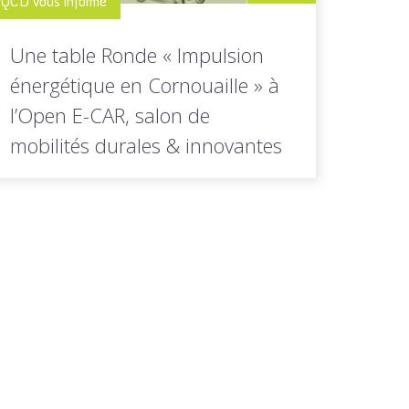
QCD vous informe
Une table Ronde « Impulsion
énergétique en Cornouaille » à
l’Open E-CAR, salon de
mobilités durales & innovantes
Quimper Cornouaille Développement vous
informe de l'organisation de la table ronde
« Impulsion...
LIRE LA
Toutes les actus de cette
SUITE
rubrique