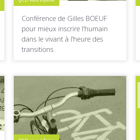
Conférence de Gilles BOEUF
pour mieux inscrire l’humain
dans le vivant à l’heure des
transitions
Le 31 mars dernier, une quarantaine
d'acteurs de Cornouaille (élus, techniciens,
représentants...
LIRE LA
Toutes les actus de cette
SUITE
rubrique