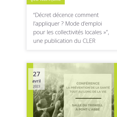
“Décret décence comment
l’appliquer ? Mode d’emploi
pour les collectivités locales »”,
une publication du CLER
Le CLER (Comité de Liaison pour les
Énergies Renouvelables) est une
27
association...
avril
2023
LIRE LA
Toutes les actus de cette
SUITE
rubrique