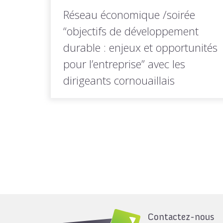
Réseau économique /soirée
“objectifs de développement
durable : enjeux et opportunités
pour l’entreprise” avec les
dirigeants cornouaillais
La démarche d'attractivité Quimper
Cornouaille est membre de Marque
Bretagne (Bretagne Développement...
LIRE LA
Toutes les actus de cette
SUITE
rubrique
Contactez-nous