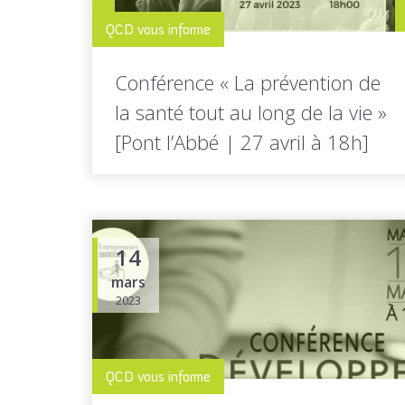
QCD vous informe
Conférence « La prévention de
la santé tout au long de la vie »
[Pont l’Abbé | 27 avril à 18h]
Dans le cadre de la démarche du Contrat
local de santé portée...
14
mars
2023
LIRE LA
Toutes les actus de cette
SUITE
rubrique
QCD vous informe