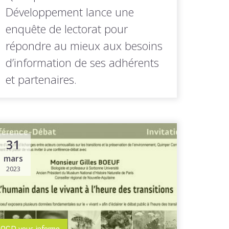
Développement lance une
enquête de lectorat pour
répondre au mieux aux besoins
d’information de ses adhérents
et partenaires.
Quimper Cornouaille Développement met à
profit la période estivale pour interroger
ses...
31
mars
2023
LIRE LA
Toutes les actus de cette
SUITE
rubrique
QCD vous informe