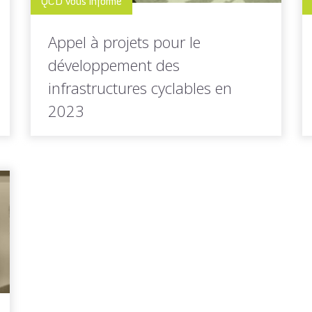
QCD vous informe
Appel à projets pour le
développement des
infrastructures cyclables en
2023
Dans le cadre du 2nd Plan national Vélo &
Mobilités actives, le...
LIRE LA
Toutes les actus de cette
SUITE
rubrique