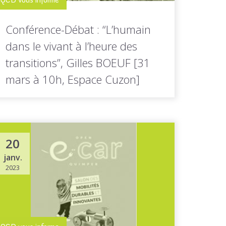
Conférence-Débat : “L’humain
dans le vivant à l’heure des
transitions”, Gilles BOEUF [31
mars à 10h, Espace Cuzon]
Dans le cadre d’un cycle d’échanges entre
acteurs cornouaillais sur les transitions...
20
janv.
2023
LIRE LA
Toutes les actus de cette
SUITE
rubrique