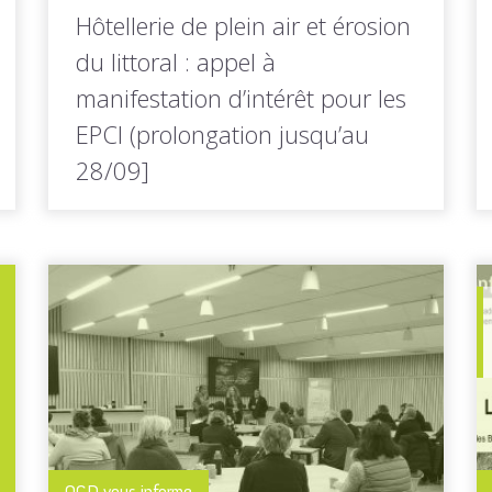
Hôtellerie de plein air et érosion
du littoral : appel à
manifestation d’intérêt pour les
EPCI (prolongation jusqu’au
28/09]
La direction générale de l'aménagement, du
logement et de la nature (DGALN)...
LIRE LA
Toutes les actus de cette
SUITE
rubrique
QCD vous informe