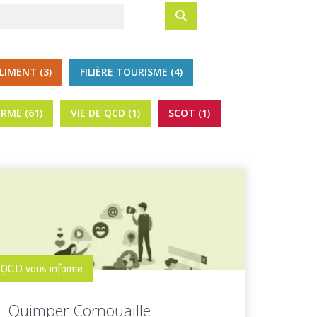
ALIMENT (3)
FILIÈRE TOURISME (4)
RME (61)
VIE DE QCD (1)
SCOT (1)
QCD vous informe
Quimper Cornouaille