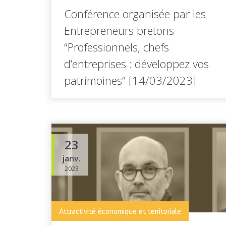
Conférence organisée par les
Entrepreneurs bretons
“Professionnels, chefs
d’entreprises : développez vos
patrimoines” [14/03/2023]
L'association des Entrepreneurs bretons a le
plaisir d'inviter les chefs d'entreprise
le mardi...
23
janv.
2023
LIRE LA
Toutes les actus de cette
SUITE
rubrique
Attractivité économique et territoriale