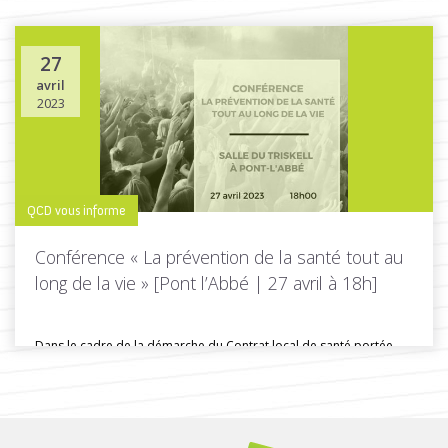
estivale pour interroger ses...
27
avril
Toutes les actus de cette rubrique
LIRE LA SUITE
2023
QCD vous informe
Conférence « La prévention de la santé tout au
long de la vie » [Pont l’Abbé | 27 avril à 18h]
Dans le cadre de la démarche du Contrat local de santé portée...