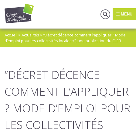
MENU
Accueil
>
Actualités
>
“Décret décence comment l’appliquer ? Mode
d’emploi pour les collectivités locales »”, une publication du CLER
“DÉCRET DÉCENCE
COMMENT L’APPLIQUER
? MODE D’EMPLOI POUR
LES COLLECTIVITÉS