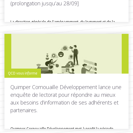
(prolongation jusqu’au 28/09]
La direction générale de l'aménagement, du logement et de la
nature (DGALN)...
Toutes les actus de cette rubrique
LIRE LA SUITE
QCD vous informe
Quimper Cornouaille Développement lance une
enquête de lectorat pour répondre au mieux
aux besoins d’information de ses adhérents et
partenaires.
Quimper Cornouaille Développement met à profit la période