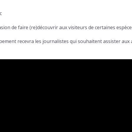
c
asion de faire (re)découvrir aux visiteurs de certaines espè
ment recevra les journalistes qui souhaitent assister aux 