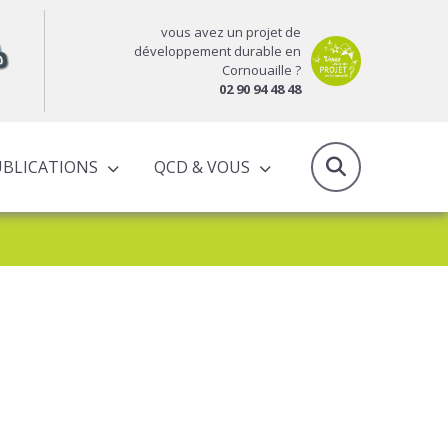
vous avez un projet de
développement durable en
Cornouaille ?
02 90 94 48 48
UBLICATIONS
QCD & VOUS
RAPPORTS D’ACTIVITÉS & PROGRAMMES PARTENARIAUX