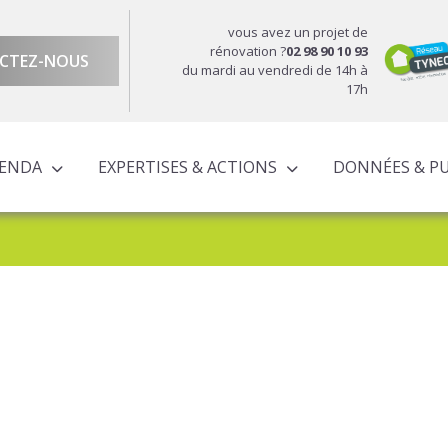
vous avez un projet de
rénovation ?
02 98 90 10 93
CTEZ-NOUS
du mardi au vendredi de 14h à
17h
GENDA
EXPERTISES & ACTIONS
DONNÉES & P
DU TERRITOIRE
ÉCONOMIQUE ET TERRITORIALE
UROPÉENS TERRITORIALISÉS
ACTIONS À L’ÉCHELLE CORNOUAILLAISE
ACTIONS POUR LE COMPTE DES PARTENAIRES