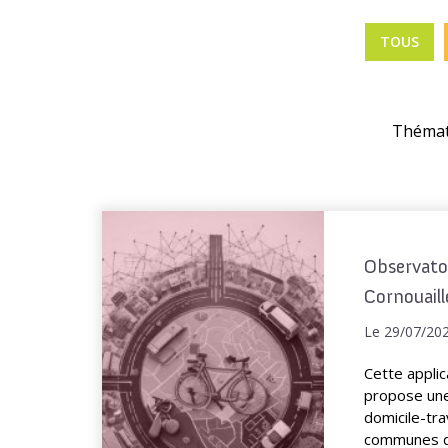
TOUS
Thémat
Observatoi
Cornouaill
Le 29/07/20
Cette applic
propose une
domicile-trav
communes de