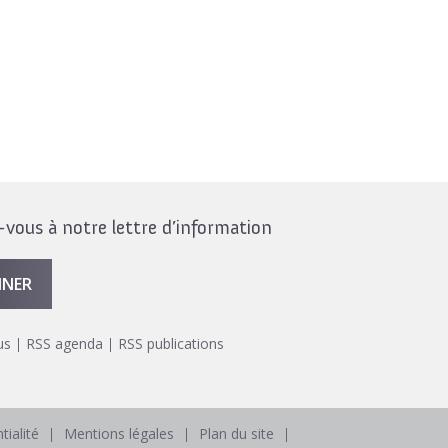
ous à notre lettre d’information
NNER
us
RSS agenda
RSS publications
tialité
Mentions légales
Plan du site