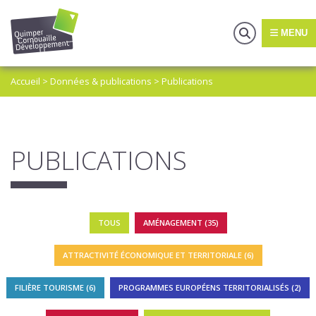
MENU
Accueil
>
Données & publications
>
Publications
PUBLICATIONS
TOUS
AMÉNAGEMENT (35)
ATTRACTIVITÉ ÉCONOMIQUE ET TERRITORIALE (6)
FILIÈRE TOURISME (6)
PROGRAMMES EUROPÉENS TERRITORIALISÉS (2)