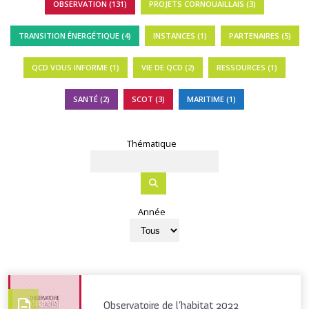
OBSERVATION (131)
PROJETS CORNOUAILLAIS (3)
TRANSITION ÉNERGÉTIQUE (4)
INSTANCES (1)
PARTENAIRES (5)
QCD VOUS INFORME (1)
VIE DE QCD (2)
RESSOURCES (1)
SANTÉ (2)
SCOT (3)
MARITIME (1)
Thématique
Année
Observatoire de l’habitat 2022