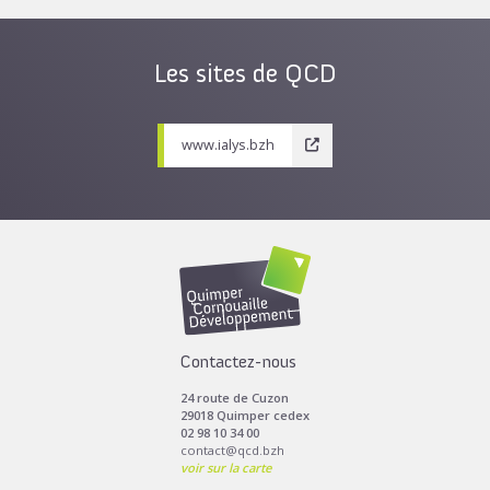
Les sites de QCD
www.ialys.bzh
Contactez-nous
24 route de Cuzon
29018 Quimper cedex
02 98 10 34 00
contact@qcd.bzh
voir sur la carte