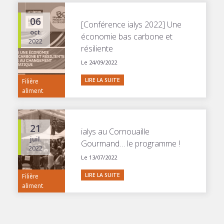
06
[Conférence ialys 2022] Une
oct.
économie bas carbone et
2022
résiliente
Le 24/09/2022
LIRE LA SUITE
Filière
aliment
21
ialys au Cornouaille
juil.
Gourmand… le programme !
2022
Le 13/07/2022
LIRE LA SUITE
Filière
aliment