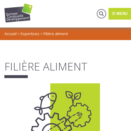
MENU
Accueil
>
Expertises
>
Filière aliment
FILIÈRE ALIMENT