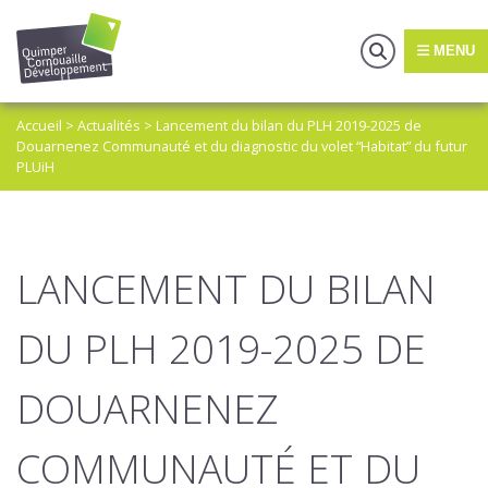
MENU
Accueil
>
Actualités
>
Lancement du bilan du PLH 2019-2025 de
Douarnenez Communauté et du diagnostic du volet “Habitat” du futur
PLUiH
LANCEMENT DU BILAN
DU PLH 2019-2025 DE
DOUARNENEZ
COMMUNAUTÉ ET DU