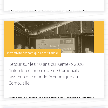
"Et si les vacances étaient le meilleur moment pour parler
d'installation ?"...
Toutes les actus de cette rubrique
LIRE LA SUITE
Attractivité économique et territoriale
Retour sur les 10 ans du Kerneko 2026 :
l’Interclub économique de Cornouaille
rassemble le monde économique au
Cornouaille
Partenaire de l'Interclub économique de Cornouaille, Quimper
Cornouaille Développement était présente lors...