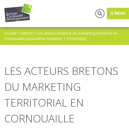
MENU
Accueil
>
Actions
>
Les acteurs bretons du marketing territorial en
Cornouaille [Lesconil/Le Guilvinec | 17/03/2022]
LES ACTEURS BRETONS
DU MARKETING
TERRITORIAL EN
CORNOUAILLE