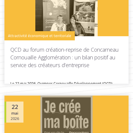
Toutes les actus de cette rubrique
LIRE LA SUITE
Attractivité économique et territoriale
QCD au forum création-reprise de Concarneau
Cornouaille Agglomération : un bilan positif au
service des créateurs d’entreprise
Le 22 mai 2026, Quimper Cornouaille Développement (QCD)
participait au forum création...
22
mai
Toutes les actus de cette rubrique
LIRE LA SUITE
2026