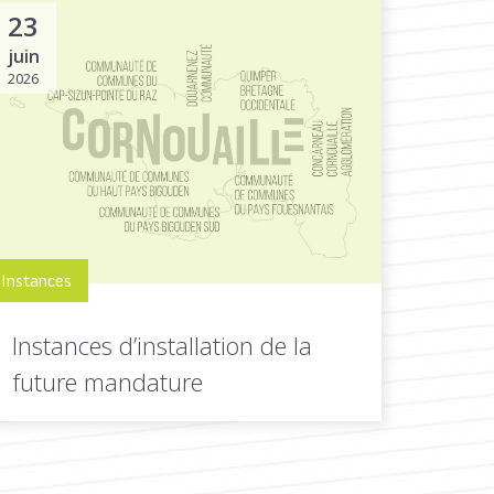
23
juin
2026
Instances
Instances d’installation de la
future mandature
En juin 2026 se réuniront les premières
instances de la nouvelle mandature...