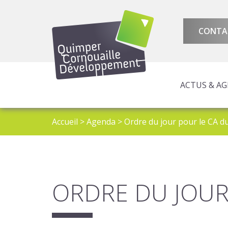
CONTA
ACTUS & A
AMÉNAGEMENT 
ATTRACTIVITÉ 
PROGRAMMES E
Accueil
>
Agenda
>
Ordre du jour pour le CA d
ORDRE DU JOUR