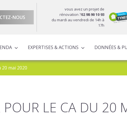
vous avez un projet de
rénovation ?
02 98 90 10 93
CTEZ-NOUS
du mardi au vendredi de 14h à
17h
GENDA
EXPERTISES & ACTIONS
DONNÉES & P
DU TERRITOIRE
ÉCONOMIQUE ET TERRITORIALE
UROPÉENS TERRITORIALISÉS
ACTIONS À L’ÉCHELLE CORNOUAILLAISE
ACTIONS POUR LE COMPTE DES PARTENAIRES
u 20 mai 2020
 POUR LE CA DU 20 M