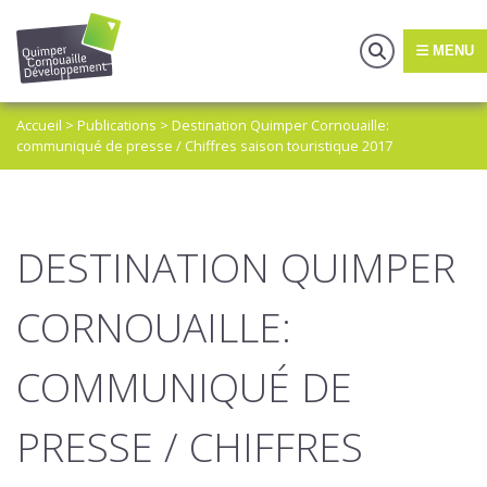
MENU
Accueil
>
Publications
>
Destination Quimper Cornouaille:
communiqué de presse / Chiffres saison touristique 2017
DESTINATION QUIMPER
CORNOUAILLE:
COMMUNIQUÉ DE
PRESSE / CHIFFRES