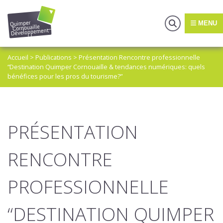
MENU
Accueil
>
Publications
>
Présentation Rencontre professionnelle
“Destination Quimper Cornouaille & tendances numériques: quels
bénéfices pour les pros du tourisme?”
PRÉSENTATION
RENCONTRE
PROFESSIONNELLE
“DESTINATION QUIMPER