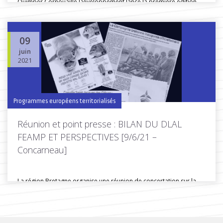
Quimper Cornouaille Développement lance la première édition
des Rencontres Maritimes de Cornouaille...
09
juin
Toutes les actus de cette rubrique
LIRE LA SUITE
2021
Programmes européens territorialisés
Réunion et point presse : BILAN DU DLAL
FEAMP ET PERSPECTIVES [9/6/21 –
Concarneau]
La région Bretagne organise une réunion de concertation sur la
prochaine programmation...