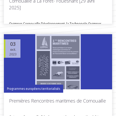
Cornouaille à La Forêt- Fouesnant [29 avril
2025]
Quimper Cornouaille Développement, la Technopole Quimper
Cornouaille et Finistere Mer Vent organisent...
03
oct.
Toutes les actus de cette rubrique
LIRE LA SUITE
2023
Programmes européens territorialisés
Premières Rencontres maritimes de Cornouaille