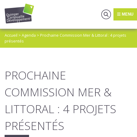
MENU
Accueil
>
Agenda
>
Prochaine Commission Mer & Littoral : 4 projets
présentés
PROCHAINE
COMMISSION MER &
LITTORAL : 4 PROJETS
PRÉSENTÉS