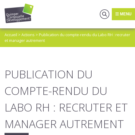
MENU
Accueil
>
Actions
>
Publication du compte-rendu du Labo RH : recruter
et manager autrement
PUBLICATION DU
COMPTE-RENDU DU
LABO RH : RECRUTER ET
MANAGER AUTREMENT