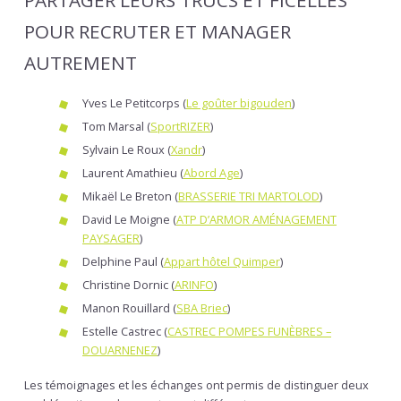
PARTAGER LEURS TRUCS ET FICELLES
POUR RECRUTER ET MANAGER
AUTREMENT
Yves Le Petitcorps (
Le goûter bigouden
)
Tom Marsal (
SportRIZER
)
Sylvain Le Roux (
Xandr
)
Laurent Amathieu (
Abord Age
)
Mikaël Le Breton (
BRASSERIE TRI MARTOLOD
)
David Le Moigne (
ATP D’ARMOR AMÉNAGEMENT
PAYSAGER
)
Delphine Paul (
Appart hôtel Quimper
)
Christine Dornic (
ARINFO
)
Manon Rouillard (
SBA Briec
)
Estelle Castrec (
CASTREC POMPES FUNÈBRES –
DOUARNENEZ
)
Les témoignages et les échanges ont permis de distinguer deux