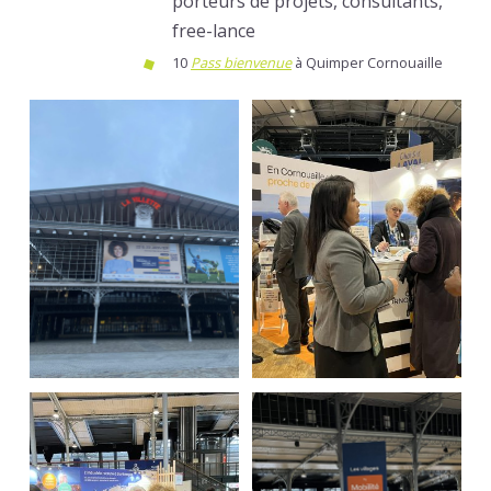
porteurs de projets, consultants,
free-lance
10
Pass bienvenue
à Quimper Cornouaille