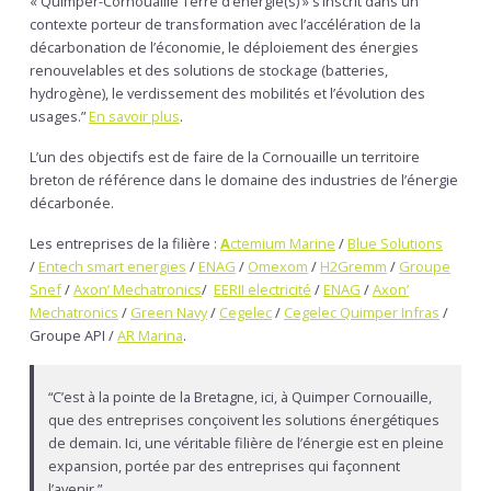
« Quimper-Cornouaille Terre d’énergie(s) » s’inscrit dans un
contexte porteur de transformation avec l’accélération de la
décarbonation de l’économie, le déploiement des énergies
renouvelables et des solutions de stockage (batteries,
hydrogène), le verdissement des mobilités et l’évolution des
usages.”
En savoir plus
.
L’un des objectifs est de faire de la Cornouaille un territoire
breton de référence dans le domaine des industries de l’énergie
décarbonée.
Les entreprises de la filière :
A
ctemium Marine
/
Blue Solutions
/
Entech smart energies
/
ENAG
/
Omexom
/
H2Gremm
/
Groupe
Snef
/
Axon’ Mechatronics
/
EERII electricité
/
ENAG
/
Axon’
Mechatronics
/
Green Navy
/
Cegelec
/
Cegelec Quimper Infras
/
Groupe API /
AR Marina
.
“C’est à la pointe de la Bretagne, ici, à Quimper Cornouaille,
que des entreprises conçoivent les solutions énergétiques
de demain. Ici, une véritable filière de l’énergie est en pleine
expansion, portée par des entreprises qui façonnent
l’avenir.”