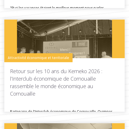
"Et si les vacances étaient le meilleur moment pour parler
d'installation ?"...
Toutes les actus de cette rubrique
LIRE LA SUITE
Attractivité économique et territoriale
Retour sur les 10 ans du Kerneko 2026 :
l’Interclub économique de Cornouaille
rassemble le monde économique au
Cornouaille
Partenaire de l'Interclub économique de Cornouaille, Quimper
Cornouaille Développement était présente lors...