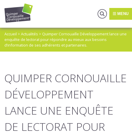
MENU
Accueil
>
Actualités
>
Quimper Cornouaille Développement lance une
enquête de lectorat pour répondre au mieux aux besoins
d’information de ses adhérents et partenaires.
QUIMPER CORNOUAILLE
DÉVELOPPEMENT
LANCE UNE ENQUÊTE
DE LECTORAT POUR