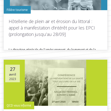
Filière tourisme
Hôtellerie de plein air et érosion du littoral :
appel à manifestation d’intérêt pour les EPCI
(prolongation jusqu’au 28/09]
La direction générale de l'aménagement, du logement et de la
nature (DGALN)...
27
avril
Toutes les actus de cette rubrique
LIRE LA SUITE
2023
QCD vous informe