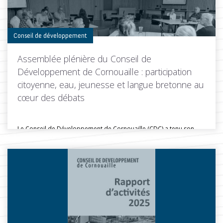
Toutes les actus de cette rubrique
LIRE LA SUITE
Conseil de développement
Assemblée plénière du Conseil de
Développement de Cornouaille : participation
citoyenne, eau, jeunesse et langue bretonne au
cœur des débats
Le Conseil de Développement de Cornouaille (CDC) a tenu son
assemblée plénière...
Toutes les actus de cette rubrique
LIRE LA SUITE