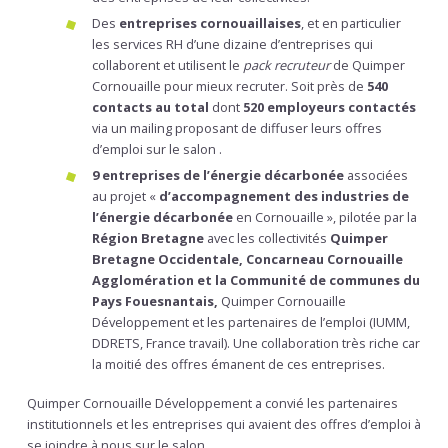
Des
entreprises cornouaillaises
, et en particulier
les services RH d’une dizaine d’entreprises qui
collaborent et utilisent le
pack recruteur
de Quimper
Cornouaille pour mieux recruter. Soit près de
540
contacts au total
dont
520 employeurs contactés
via un mailing proposant de diffuser leurs offres
d’emploi sur le salon .
9 entreprises de l’énergie décarbonée
associées
au projet «
d’accompagnement des industries de
l’énergie décarbonée
en Cornouaille », pilotée par la
Région Bretagne
avec les collectivités
Quimper
Bretagne Occidentale, Concarneau Cornouaille
Agglomération et la Communité de communes du
Pays Fouesnantais,
Quimper Cornouaille
Développement et les partenaires de l’emploi (IUMM,
DDRETS, France travail). Une collaboration très riche car
la moitié des offres émanent de ces entreprises.
Quimper Cornouaille Développement a convié les partenaires
institutionnels et les entreprises qui avaient des offres d’emploi à
se joindre à nous sur le salon.