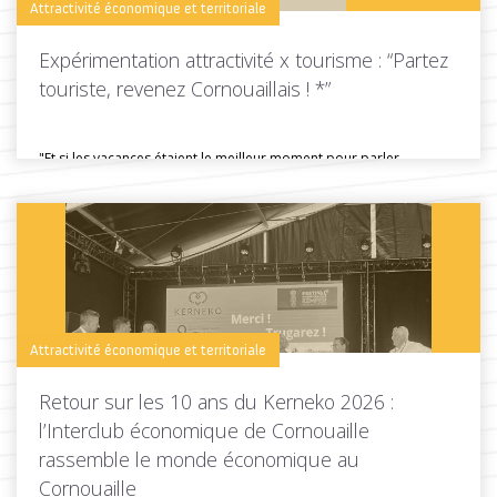
Attractivité économique et territoriale
Expérimentation attractivité x tourisme : “Partez
touriste, revenez Cornouaillais ! *”
"Et si les vacances étaient le meilleur moment pour parler
d'installation ?"...
Toutes les actus de cette rubrique
LIRE LA SUITE
Attractivité économique et territoriale
Retour sur les 10 ans du Kerneko 2026 :
l’Interclub économique de Cornouaille
rassemble le monde économique au
Cornouaille