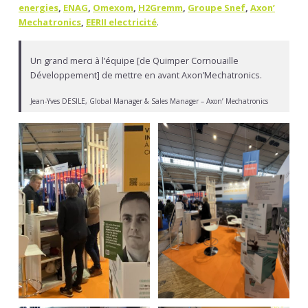
energies
,
ENAG
,
Omexom
,
H2Gremm
,
Groupe Snef
,
Axon’
Mechatronics
,
EERII electricité
.
Un grand merci à l’équipe [de Quimper Cornouaille
Développement] de mettre en avant Axon’Mechatronics.
Jean-Yves DESILE, Global Manager & Sales Manager – Axon’ Mechatronics