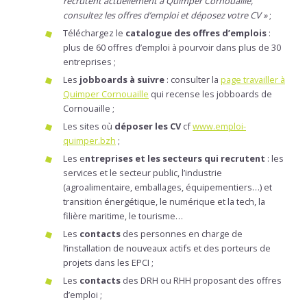
recrutent actuellement à Quimper Cornouaille,
consultez les offres d’emploi et déposez votre CV »
;
Téléchargez le
catalogue des offres d’emplois
:
plus de 60 offres d’emploi à pourvoir dans plus de 30
entreprises ;
Les
jobboards à suivre
:
consulter la
page travailler à
Quimper Cornouaille
qui recense les jobboards de
Cornouaille ;
Les sites où
déposer les CV
cf
www.emploi-
quimper.bzh
;
Les e
ntreprises et les secteurs qui recrutent
: les
services et le secteur public, l’industrie
(agroalimentaire, emballages, équipementiers…) et
transition énergétique, le numérique et la tech, la
filière maritime, le tourisme…
Les
contacts
des personnes en charge de
l’installation de nouveaux actifs et des porteurs de
projets dans les EPCI ;
Les
contacts
des DRH ou RHH proposant des offres
d’emploi ;