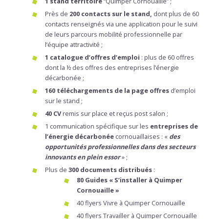
1 stand territoire
“Quimper Cornouaille” ;
Près de
200 contacts sur le stand,
dont plus de 60
contacts renseignés via une application pour le suivi
de leurs parcours mobilité professionnelle par
l’équipe attractivité ;
1 catalogue d’offres d’emploi
: plus de 60 offres
dont la ½ des offres des entreprises l’énergie
décarbonée ;
160 téléchargements de la page offres
d’emploi
sur le stand ;
40 CV
remis sur place et reçus post salon ;
1 communication spécifique sur les
entreprises de
l’énergie décarbonée
cornouaillaises : «
des
opportunités professionnelles dans des secteurs
innovants en plein essor
» ;
Plus de
300 documents distribués
:
80 Guides « S’installer à Quimper
Cornouaille »
40 flyers Vivre à Quimper Cornouaille
40 flyers Travailler à Quimper Cornouaille