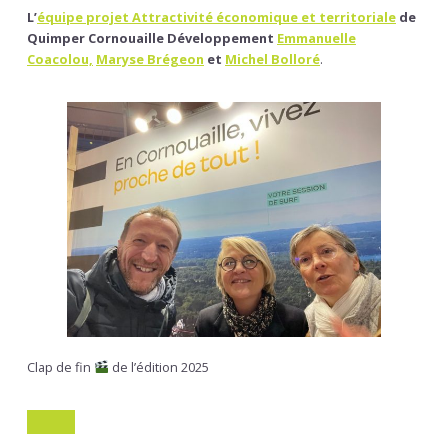
L’
équipe projet Attractivité économique et territoriale
de
Quimper Cornouaille Développement
Emmanuelle
Coacolou,
Maryse Brégeon
et
Michel Bolloré
.
Clap de fin
de l’édition 2025