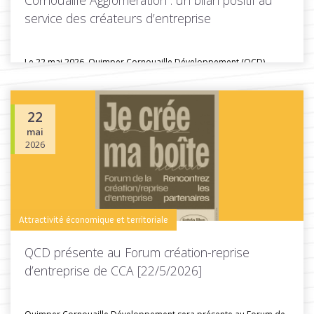
Cornouaille Agglomération : un bilan positif au
service des créateurs d’entreprise
Le 22 mai 2026, Quimper Cornouaille Développement (QCD)
participait au forum création...
22
mai
Toutes les actus de cette rubrique
LIRE LA SUITE
2026
Attractivité économique et territoriale
QCD présente au Forum création-reprise
d’entreprise de CCA [22/5/2026]