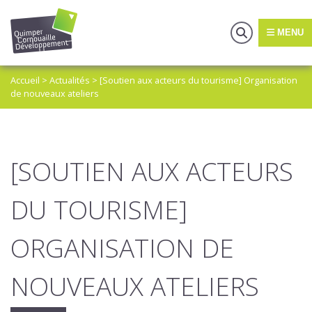
MENU
Accueil
>
Actualités
>
[Soutien aux acteurs du tourisme] Organisation
de nouveaux ateliers
[SOUTIEN AUX ACTEURS
DU TOURISME]
ORGANISATION DE
NOUVEAUX ATELIERS