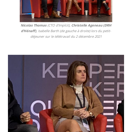
Nicolas Thomas
(CTO d’Implcit),
Christelle Ageneau
(DRH
d’Hénaff)
, Isabelle Barth (de gauche à droite) lors du petit-
déjeuner sur le télétravail du 2 décembre 2021