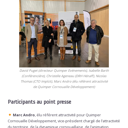
David Puget (directeur Quimper Evénements), Isabelle Barth
(Conférencière), Christelle Ageneau (DRH Hénaff), Nicolas
Thomas (CTO Implcit), Marc Andro (élu référent attractivité
de Quimper Cornouaille Développement)
Participants au point presse
Marc Andro
, élu référent attractivité pour Quimper
Cornouaille Développement, vice-président chargé de l’attractivité
du territoire, de la dynamique cornouaillaise, de l’animation