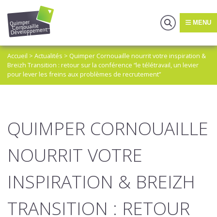
MENU
Accueil
>
Actualités
>
Quimper Cornouaille nourrit votre inspiration &
Breizh Transition : retour sur la conférence “le télétravail, un levier
pour lever les freins aux problèmes de recrutement”
QUIMPER CORNOUAILLE
NOURRIT VOTRE
INSPIRATION & BREIZH
TRANSITION : RETOUR