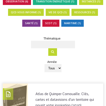
OBSERVATION (6)
TRANSITION ÉNERGÉTIQUE (1)
INSTANCES (1)
QCD VOUS INFORME (1)
VIE DE QCD (1)
RESSOURCES (1)
SANTÉ (1)
SCOT (1)
MARITIME (1)
Thématique
Année
Atlas de Quimper Cornouaille. Clés,
cartes et datavisions d’un territoire qui
nourrit votre inspiration (2020)