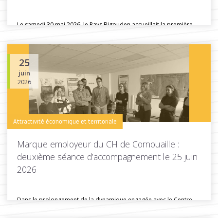
Le samedi 30 mai 2026, le Pays Bigouden accueillait la première
édition...
25
juin
Toutes les actus de cette rubrique
LIRE LA SUITE
2026
Attractivité économique et territoriale
Marque employeur du CH de Cornouaille :
deuxième séance d’accompagnement le 25 juin
2026
Dans le prolongement de la dynamique engagée avec le Centre
hospitalier de...