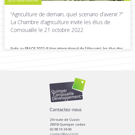
QCD vous informe
“Agriculture de demain, quel scenario d’avenir ?”
La Chambre d’agriculture invite les élus de
Cornouaille le 21 octobre 2022
Suite au SPACE 2022 (Salon international de l'élevage), les élus des
collectivités...
Toutes les actus de cette rubrique
LIRE LA SUITE
Contactez-nous
24 route de Cuzon
29018 Quimper cedex
02 98 10 34 00
contact@qcd.bzh