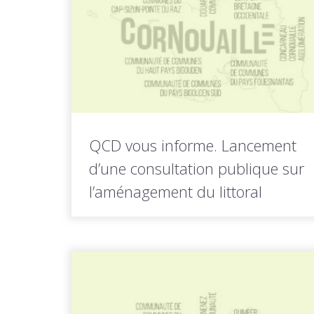
LIRE LA
Toutes les actus de cette
SUITE
rubrique
QCD vous informe. Lancement
d’une consultation publique sur
l’aménagement du littoral
Le gouvernement vient de lancer une grande
consultation publique sur la "vision...