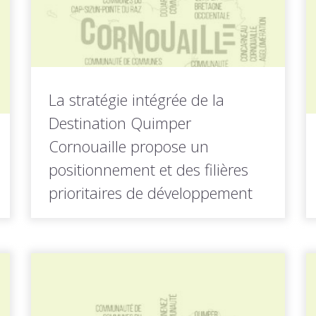
LIRE LA
Toutes les actus de cette
SUITE
rubrique
La stratégie intégrée de la
Destination Quimper
Cornouaille propose un
positionnement et des filières
prioritaires de développement
Après une phase de diagnostic, la stratégie
intégrée de développement touristique de...