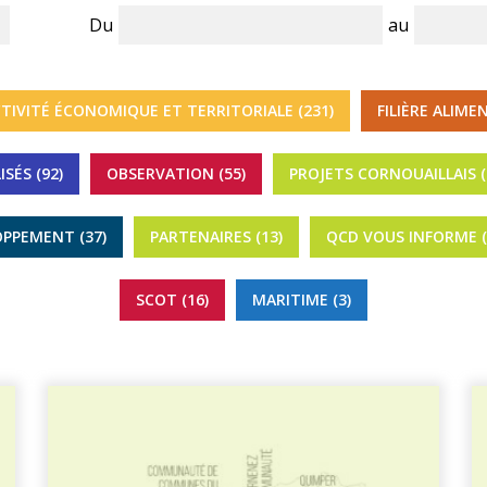
Du
au
TIVITÉ ÉCONOMIQUE ET TERRITORIALE (231)
FILIÈRE ALIMEN
SÉS (92)
OBSERVATION (55)
PROJETS CORNOUAILLAIS (
OPPEMENT (37)
PARTENAIRES (13)
QCD VOUS INFORME (
SCOT (16)
MARITIME (3)