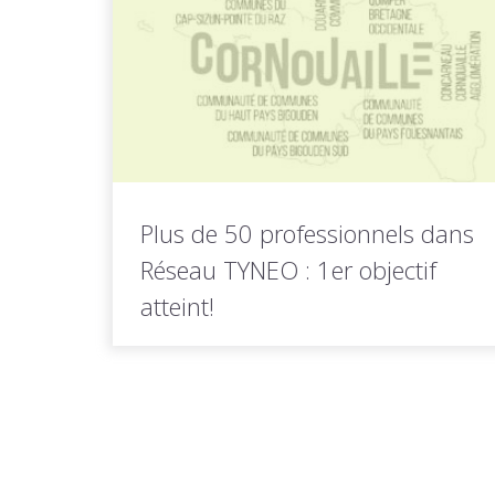
LIRE LA
Toutes les actus de cette
SUITE
rubrique
Plus de 50 professionnels dans
Réseau TYNEO : 1er objectif
atteint!
En ce début d'année, Réseau TYNEO passe
la barre des 50 professionnels...