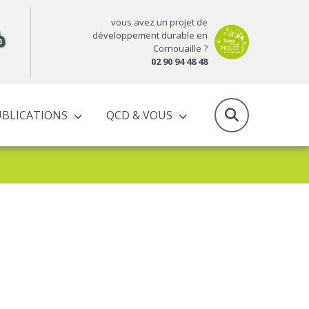
vous avez un projet de
développement durable en
Cornouaille ?
02 90 94 48 48
UBLICATIONS
QCD & VOUS
RAPPORTS D’ACTIVITÉS & PROGRAMMES PARTENARIAUX