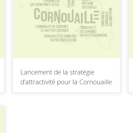
LIRE LA
Toutes les actus de cette
SUITE
rubrique
Lancement de la stratégie
d’attractivité pour la Cornouaille
Le Cabinet Inkipit, piloté par Anne Miriel,
associé à deux autres cabinets...