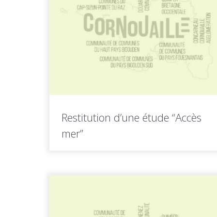
LIRE LA
Toutes les actus de cette
SUITE
rubrique
Restitution d’une étude “Accès
mer”
Une étude « Accès mer », réalisée par
Investir en Finistère et cofinancée par
Quimper...