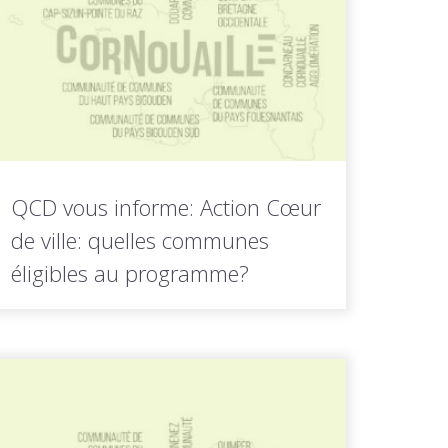
LIRE LA
Toutes les actus de cette
SUITE
rubrique
QCD vous informe: Action Cœur
de ville: quelles communes
éligibles au programme?
Une instruction aux préfets du 10 janvier
2018 vise à présenter les...