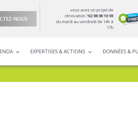
vous avez un projet de
rénovation ?
02 98 90 10 93
CTEZ-NOUS
du mardi au vendredi de 14h à
17h
GENDA
EXPERTISES & ACTIONS
DONNÉES & P
DU TERRITOIRE
ÉCONOMIQUE ET TERRITORIALE
UROPÉENS TERRITORIALISÉS
ACTIONS À L’ÉCHELLE CORNOUAILLAISE
ACTIONS POUR LE COMPTE DES PARTENAIRES