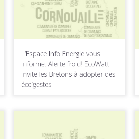
L’Espace Info Energie vous
informe: Alerte froid! EcoWatt
invite les Bretons à adopter des
éco’gestes
Avec le froid de cette semaine, RTE a lancé
un signal orange,...