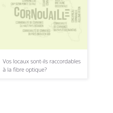
LIRE LA
Toutes les actus de cette
SUITE
rubrique
Vos locaux sont-ils raccordables
à la fibre optique?
Pour vérifier si vos locaux sont raccordables
à la fibre optique, en...