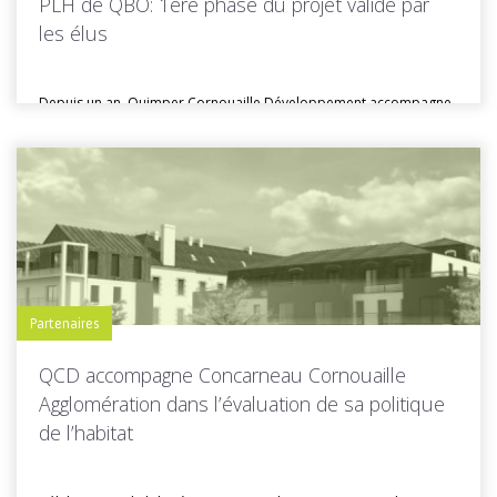
PLH de QBO: 1ère phase du projet validé par
les élus
Depuis un an, Quimper Cornouaille Développement accompagne
Quimper Bretagne Occidentale (QBO) dans...
Toutes les actus de cette rubrique
LIRE LA SUITE
Partenaires
QCD accompagne Concarneau Cornouaille
Agglomération dans l’évaluation de sa politique
de l’habitat