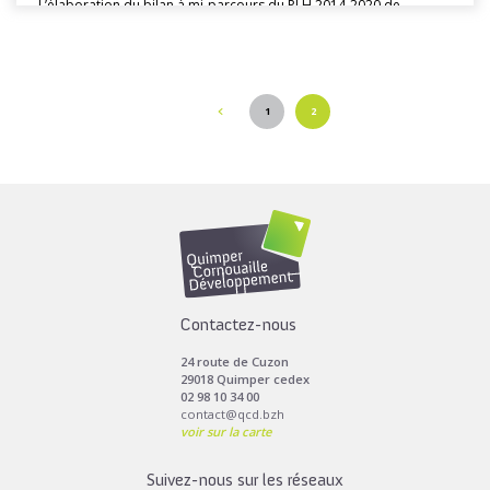
L’élaboration du bilan à mi-parcours du PLH 2014-2020 de
Concarneau Cornouaille Agglomération...
1
2
Toutes les actus de cette rubrique
LIRE LA SUITE
Contactez-nous
24 route de Cuzon
29018 Quimper cedex
02 98 10 34 00
contact@qcd.bzh
voir sur la carte
Suivez-nous sur les réseaux