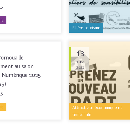
25
TE
Filière tourisme
13
ornouaille
nov.
ment au salon
2025
 Numérique 2025
25)
25
TE
Attractivité économique et
territoriale