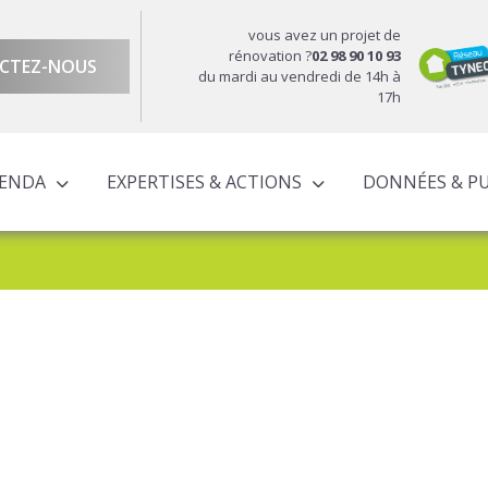
vous avez un projet de
rénovation ?
02 98 90 10 93
CTEZ-NOUS
du mardi au vendredi de 14h à
17h
GENDA
EXPERTISES & ACTIONS
DONNÉES & P
DU TERRITOIRE
ÉCONOMIQUE ET TERRITORIALE
UROPÉENS TERRITORIALISÉS
ACTIONS À L’ÉCHELLE CORNOUAILLAISE
ACTIONS POUR LE COMPTE DES PARTENAIRES