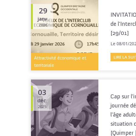
29
INVITATIO
janv.
de l’Inter
2026
[29/01]
Le 08/01/20
LIRE LA SUI
Attractivité économique et
territoriale
03
Cap sur l’i
déc.
journée dé
2025
l’âge adul
situation 
[Quimper 