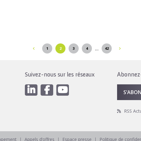
…
1
2
3
4
42
Suivez-nous sur les réseaux
Abonnez-v
S’ABO
RSS Act
oppement
Appels d’offres
Espace presse
Politique de confiden