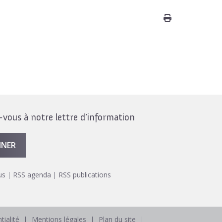
ous à notre lettre d’information
NNER
us
RSS agenda
RSS publications
tialité
Mentions légales
Plan du site