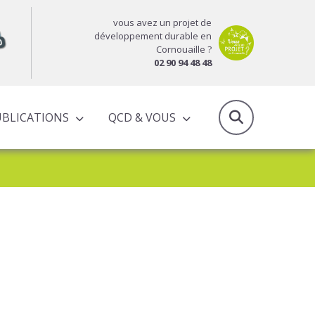
vous avez un projet de
développement durable en
Cornouaille ?
02 90 94 48 48
UBLICATIONS
QCD & VOUS
RAPPORTS D’ACTIVITÉS & PROGRAMMES PARTENARIAUX