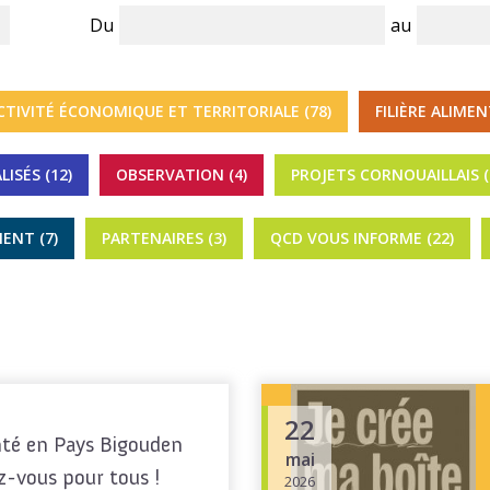
Du
au
TIVITÉ ÉCONOMIQUE ET TERRITORIALE (78)
FILIÈRE ALIMEN
ISÉS (12)
OBSERVATION (4)
PROJETS CORNOUAILLAIS (
ENT (7)
PARTENAIRES (3)
QCD VOUS INFORME (22)
22
té en Pays Bigouden
mai
z-vous pour tous !
2026