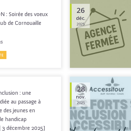
26
N : Soirée des voeux
déc.
club de Cornouaille
2025
26
TE
28
nclusion : une
nov.
diée au passage à
2025
te des jeunes en
de handicap
| 3 décembre 2025]