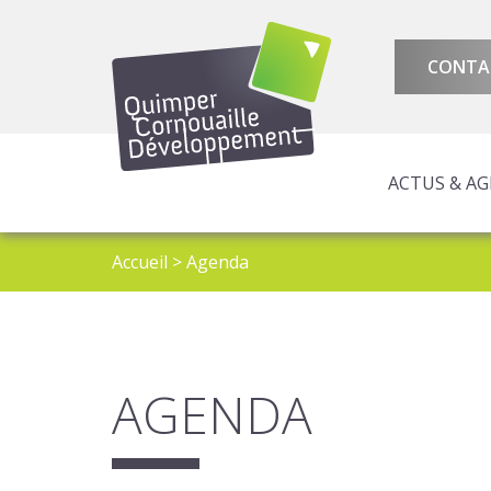
CONTA
ACTUS & A
AMÉNAGEMENT 
ATTRACTIVITÉ 
PROGRAMMES E
Accueil
>
Agenda
AGENDA