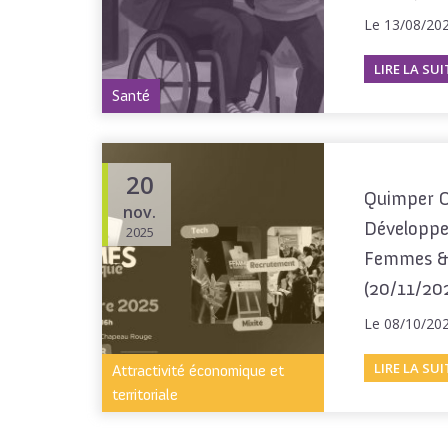
Le 13/08/20
LIRE LA SUI
Santé
20
Quimper C
nov.
Développe
2025
Femmes &
(20/11/20
Le 08/10/20
LIRE LA SUI
Attractivité économique et
territoriale