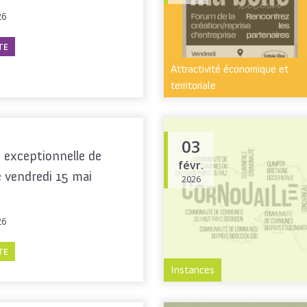
26
TE
Attractivité économique et
territoriale
03
 exceptionnelle de
févr.
e vendredi 15 mai
2026
26
TE
Instances