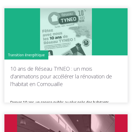
Transition énergétique
10 ans de Réseau TYNEO : un mois
d’animations pour accélérer la rénovation de
l’habitat en Cornouaille
Depuis 10 ans, un service public au plus près des habitants
Depuis...