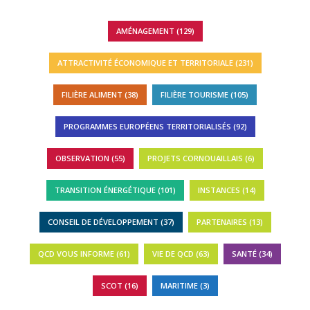
AMÉNAGEMENT (129)
ATTRACTIVITÉ ÉCONOMIQUE ET TERRITORIALE (231)
FILIÈRE ALIMENT (38)
FILIÈRE TOURISME (105)
PROGRAMMES EUROPÉENS TERRITORIALISÉS (92)
OBSERVATION (55)
PROJETS CORNOUAILLAIS (6)
TRANSITION ÉNERGÉTIQUE (101)
INSTANCES (14)
CONSEIL DE DÉVELOPPEMENT (37)
PARTENAIRES (13)
QCD VOUS INFORME (61)
VIE DE QCD (63)
SANTÉ (34)
SCOT (16)
MARITIME (3)