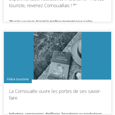
touriste, revenez Cornouaillais ! *”
"Et si les vacances étaient le meilleur moment pour parler
d'installation ?"...
Toutes les actus de cette rubrique
LIRE LA SUITE
Filière tourisme
La Cornouaille ouvre les portes de ses savoir-
faire
Industries, conserveries, distilleries, biscuiteries ou producteurs