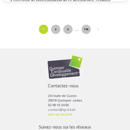
À l'occasion du renouvellement de sa gouvernance, Quimper
Cornouaille Développement a conçu...
…
1
2
3
118
Toutes les actus de cette rubrique
LIRE LA SUITE
Contactez-nous
24 route de Cuzon
29018 Quimper cedex
02 98 10 34 00
contact@qcd.bzh
voir sur la carte
Suivez-nous sur les réseaux