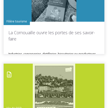
Filière tourisme
La Cornouaille ouvre les portes de ses savoir-
faire
Industries, conserveries, distilleries, biscuiteries ou producteurs
locaux… En Cornouaille, de nombreuses entreprises...
Toutes les actus de cette rubrique
LIRE LA SUITE