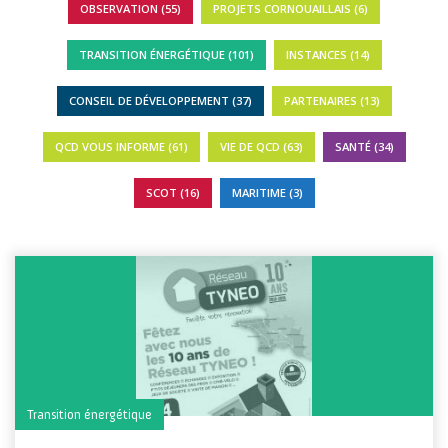
OBSERVATION (55)
PROJETS CORNOUAILLAIS (6)
TRANSITION ÉNERGÉTIQUE (101)
INSTANCES (14)
CONSEIL DE DÉVELOPPEMENT (37)
PARTENAIRES (13)
QCD VOUS INFORME (61)
VIE DE QCD (63)
SANTÉ (34)
SCOT (16)
MARITIME (3)
Transition énergétique