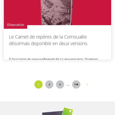
Observation
Le Carnet de repères de la Cornouaille
désormais disponible en deux versions
À l'occasion du renouvellement de sa gouvernance, Quimper
Cornouaille Développement a conçu...
…
1
2
3
118
Toutes les actus de cette rubrique
LIRE LA SUITE