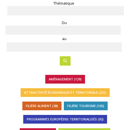
Thématique
Du
au
AMÉNAGEMENT (129)
ATTRACTIVITÉ ÉCONOMIQUE ET TERRITORIALE (231)
FILIÈRE ALIMENT (38)
FILIÈRE TOURISME (105)
PROGRAMMES EUROPÉENS TERRITORIALISÉS (92)