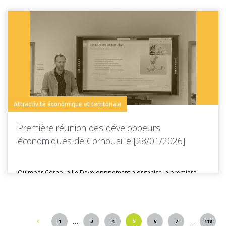
Toutes les actus de cette rubrique
LIRE LA SUITE
Attractivité économique et territoriale
Première réunion des développeurs
économiques de Cornouaille [28/01/2026]
Quimper Cornouaille Développpement a organisé la première
réunion des développeurs économiques de...
…
…
1
3
4
5
6
7
118