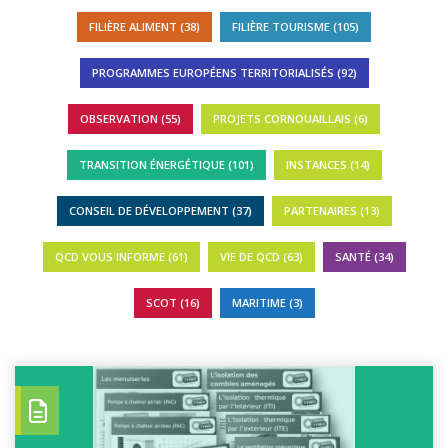
FILIÈRE ALIMENT (38)
FILIÈRE TOURISME (105)
PROGRAMMES EUROPÉENS TERRITORIALISÉS (92)
OBSERVATION (55)
PROJETS CORNOUAILLAIS (6)
TRANSITION ÉNERGÉTIQUE (101)
INSTANCES (14)
CONSEIL DE DÉVELOPPEMENT (37)
PARTENAIRES (13)
QCD VOUS INFORME (61)
VIE DE QCD (63)
SANTÉ (34)
SCOT (16)
MARITIME (3)