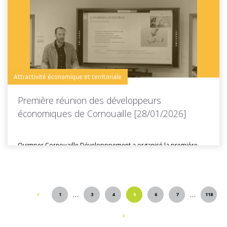
Toutes les actus de cette rubrique
LIRE LA SUITE
Attractivité économique et territoriale
Première réunion des développeurs
économiques de Cornouaille [28/01/2026]
Quimper Cornouaille Développpement a organisé la première
réunion des développeurs économiques de...
…
…
1
3
4
5
6
7
118
Toutes les actus de cette rubrique
LIRE LA SUITE