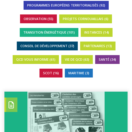
PROGRAMMES EUROPÉENS TERRITORIALISÉS (92)
OBSERVATION (55)
PROJETS CORNOUAILLAIS (6)
TRANSITION ÉNERGÉTIQUE (101)
INSTANCES (14)
CONSEIL DE DÉVELOPPEMENT (37)
PARTENAIRES (13)
QCD VOUS INFORME (61)
VIE DE QCD (63)
SANTÉ (34)
SCOT (16)
MARITIME (3)