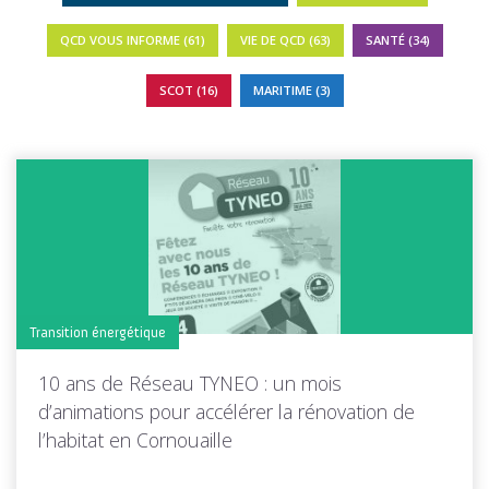
QCD VOUS INFORME (61)
VIE DE QCD (63)
SANTÉ (34)
SCOT (16)
MARITIME (3)
Transition énergétique
10 ans de Réseau TYNEO : un mois
d’animations pour accélérer la rénovation de
l’habitat en Cornouaille