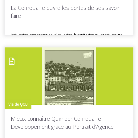
La Cornouaille ouvre les portes de ses savoir-
faire
Industries, conserveries, distilleries, biscuiteries ou producteurs
locaux… En Cornouaille, de nombreuses entreprises...
Toutes les actus de cette rubrique
LIRE LA SUITE
Vie de QCD
Mieux connaître Quimper Cornouaille
Développement grâce au Portrait d’Agence