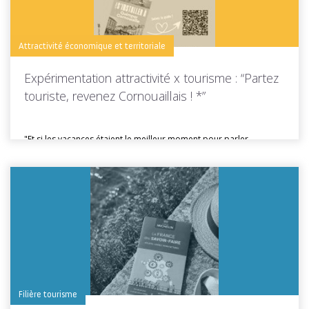
Attractivité économique et territoriale
Expérimentation attractivité x tourisme : “Partez
touriste, revenez Cornouaillais ! *”
"Et si les vacances étaient le meilleur moment pour parler
d'installation ?"...
Toutes les actus de cette rubrique
LIRE LA SUITE
Filière tourisme