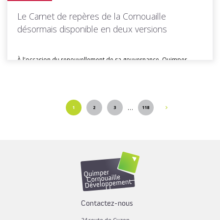
Le Carnet de repères de la Cornouaille
désormais disponible en deux versions
À l'occasion du renouvellement de sa gouvernance, Quimper
Cornouaille Développement a conçu...
…
1
2
3
118
Toutes les actus de cette rubrique
LIRE LA SUITE
Contactez-nous
24 route de Cuzon