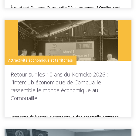
À quoi sert Quimper Cornouaille Développement ? Quelles sont
ses missions, ses...
Toutes les actus de cette rubrique
LIRE LA SUITE
Attractivité économique et territoriale
Retour sur les 10 ans du Kerneko 2026 :
l’Interclub économique de Cornouaille
rassemble le monde économique au
Cornouaille
Partenaire de l'Interclub économique de Cornouaille, Quimper
Cornouaille Développement était présente lors...